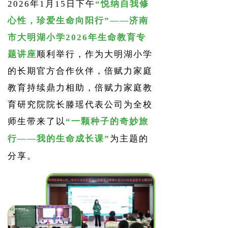
2026年1月15日下午
“悦纳自我修
心性，珍爱生命向阳行”——济南
市大明湖小学2026年生命教育专
题讲座
顺利举行，作为大明湖小学
的长期官方合作伙伴，倍赋力家庭
教育持续鼎力相助，倍赋力家庭教
育研究院院长滕瑶代表公司为全校
师生
带来了以
“一颗种子的奇妙旅
行——我的生命
成长课”
为主题的
分享。