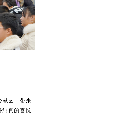
台献艺，带来
份纯真的喜悦