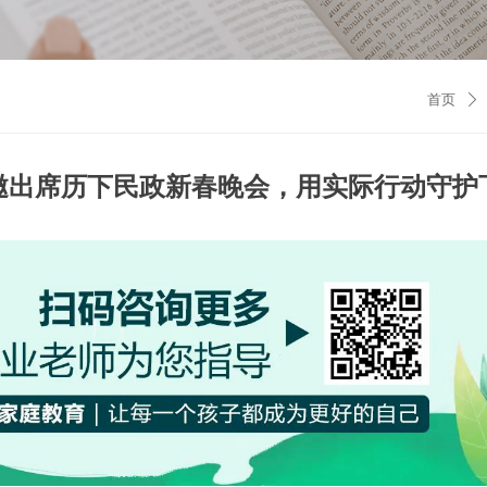
首页
ꄲ
邀出席历下民政新春晚会，用实际行动守护