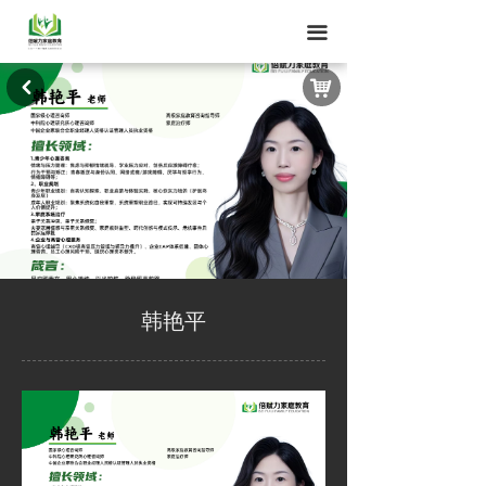
끀
낙
낒
韩艳平